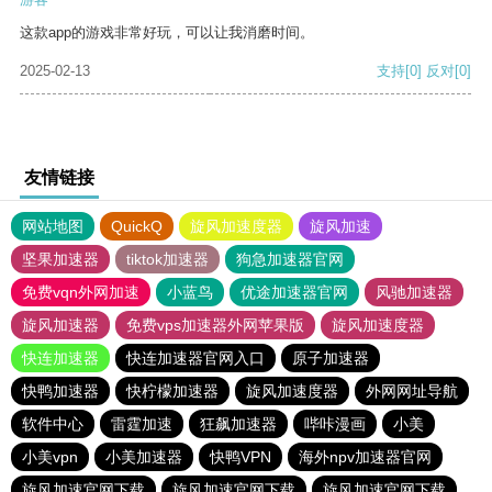
这款app的游戏非常好玩，可以让我消磨时间。
2025-02-13
支持
[0]
反对
[0]
友情链接
网站地图
QuickQ
旋风加速度器
旋风加速
坚果加速器
tiktok加速器
狗急加速器官网
免费vqn外网加速
小蓝鸟
优途加速器官网
风驰加速器
旋风加速器
免费vps加速器外网苹果版
旋风加速度器
快连加速器
快连加速器官网入口
原子加速器
快鸭加速器
快柠檬加速器
旋风加速度器
外网网址导航
软件中心
雷霆加速
狂飙加速器
哔咔漫画
小美
小美vpn
小美加速器
快鸭VPN
海外npv加速器官网
旋风加速官网下载
旋风加速官网下载
旋风加速官网下载