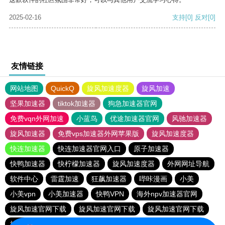
2025-02-16
支持
[0]
反对
[0]
友情链接
网站地图
QuickQ
旋风加速度器
旋风加速
坚果加速器
tiktok加速器
狗急加速器官网
免费vqn外网加速
小蓝鸟
优途加速器官网
风驰加速器
旋风加速器
免费vps加速器外网苹果版
旋风加速度器
快连加速器
快连加速器官网入口
原子加速器
快鸭加速器
快柠檬加速器
旋风加速度器
外网网址导航
软件中心
雷霆加速
狂飙加速器
哔咔漫画
小美
小美vpn
小美加速器
快鸭VPN
海外npv加速器官网
旋风加速官网下载
旋风加速官网下载
旋风加速官网下载
旋风加速官网下载