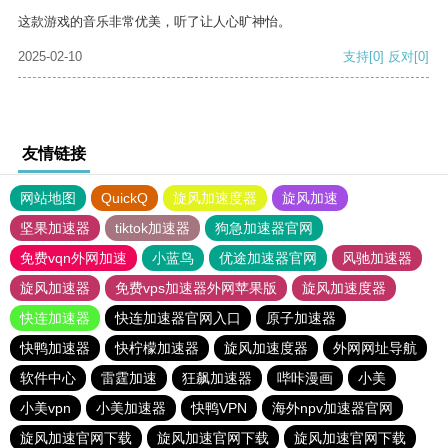
这款游戏的音乐非常优美，听了让人心旷神怡。
2025-02-10
支持
[0]
反对
[0]
友情链接
网站地图
QuickQ
旋风加速度器
旋风加速
坚果加速器
tiktok加速器
狗急加速器官网
免费vqn外网加速
小蓝鸟
优途加速器官网
风驰加速器
旋风加速器
免费vps加速器外网苹果版
旋风加速度器
快连加速器
快连加速器官网入口
原子加速器
快鸭加速器
快柠檬加速器
旋风加速度器
外网网址导航
软件中心
雷霆加速
狂飙加速器
哔咔漫画
小美
小美vpn
小美加速器
快鸭VPN
海外npv加速器官网
旋风加速官网下载
旋风加速官网下载
旋风加速官网下载