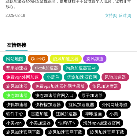
这款加速器app的安全性很高，使用过程中不会泄露个人信息，让我非常
放心。
2025-02-18
支持
[0]
反对
[0]
友情链接
网站地图
QuickQ
旋风加速度器
旋风加速
坚果加速器
tiktok加速器
狗急加速器官网
免费vqn外网加速
小蓝鸟
优途加速器官网
风驰加速器
旋风加速器
免费vps加速器外网苹果版
旋风加速度器
快连加速器
快连加速器官网入口
原子加速器
快鸭加速器
快柠檬加速器
旋风加速度器
外网网址导航
软件中心
雷霆加速
狂飙加速器
哔咔漫画
小美
小美vpn
小美加速器
快鸭VPN
海外npv加速器官网
旋风加速官网下载
旋风加速官网下载
旋风加速官网下载