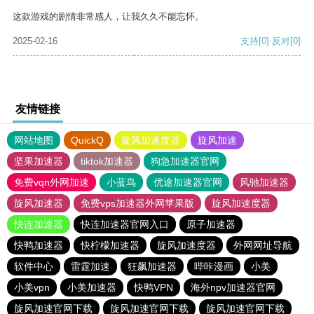
这款游戏的剧情非常感人，让我久久不能忘怀。
2025-02-16
支持
[0]
反对
[0]
友情链接
网站地图
QuickQ
旋风加速度器
旋风加速
坚果加速器
tiktok加速器
狗急加速器官网
免费vqn外网加速
小蓝鸟
优途加速器官网
风驰加速器
旋风加速器
免费vps加速器外网苹果版
旋风加速度器
快连加速器
快连加速器官网入口
原子加速器
快鸭加速器
快柠檬加速器
旋风加速度器
外网网址导航
软件中心
雷霆加速
狂飙加速器
哔咔漫画
小美
小美vpn
小美加速器
快鸭VPN
海外npv加速器官网
旋风加速官网下载
旋风加速官网下载
旋风加速官网下载