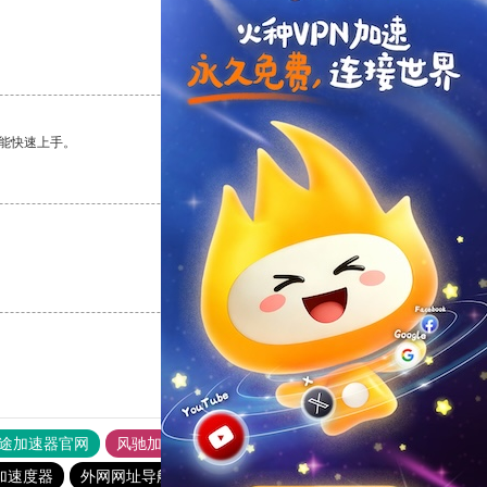
支持
[0]
反对
[0]
能快速上手。
支持
[0]
反对
[0]
支持
[0]
反对
[0]
途加速器官网
风驰加速器
旋风加速器
加速度器
外网网址导航
软件中心
雷霆加速
狂飙加速器