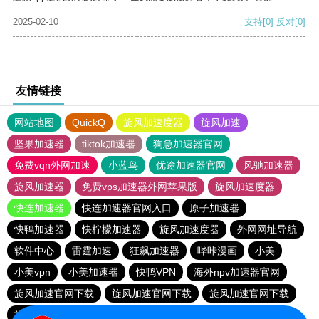
2025-02-10
支持
[0]
反对
[0]
友情链接
网站地图
QuickQ
旋风加速度器
旋风加速
坚果加速器
tiktok加速器
狗急加速器官网
免费vqn外网加速
小蓝鸟
优途加速器官网
风驰加速器
旋风加速器
免费vps加速器外网苹果版
旋风加速度器
快连加速器
快连加速器官网入口
原子加速器
快鸭加速器
快柠檬加速器
旋风加速度器
外网网址导航
软件中心
雷霆加速
狂飙加速器
哔咔漫画
小美
小美vpn
小美加速器
快鸭VPN
海外npv加速器官网
旋风加速官网下载
旋风加速官网下载
旋风加速官网下载
旋风加速官网下载