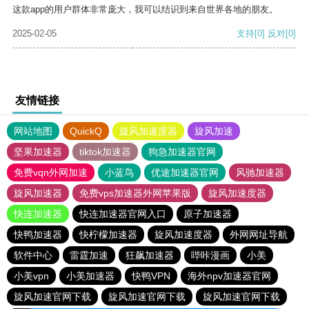
这款app的用户群体非常庞大，我可以结识到来自世界各地的朋友。
2025-02-05
支持
[0]
反对
[0]
友情链接
网站地图
QuickQ
旋风加速度器
旋风加速
坚果加速器
tiktok加速器
狗急加速器官网
免费vqn外网加速
小蓝鸟
优途加速器官网
风驰加速器
旋风加速器
免费vps加速器外网苹果版
旋风加速度器
快连加速器
快连加速器官网入口
原子加速器
快鸭加速器
快柠檬加速器
旋风加速度器
外网网址导航
软件中心
雷霆加速
狂飙加速器
哔咔漫画
小美
小美vpn
小美加速器
快鸭VPN
海外npv加速器官网
旋风加速官网下载
旋风加速官网下载
旋风加速官网下载